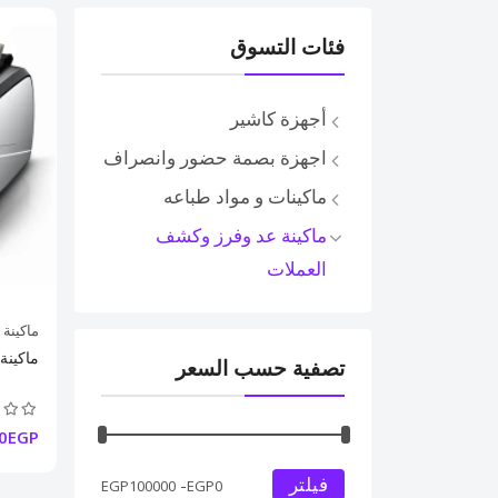
فئات التسوق
أجهزة كاشير
طابعات حرارية
اجهزة بصمة حضور وانصراف
طابعات فواتير
ماكينات و مواد طباعه
طابعات باركود
ماكينة عد وفرز وكشف
طابعات بلوتوث
العملات
أدراج كاشير
قارئ باركود
ماكينة
ميزان ديجيتال
ماكينة عد
تصفية حسب السعر
بكر باركود - بكر كاشير
أنظمة كاشير
00EGP
فيلتر
-
EGP
100000
EGP
0