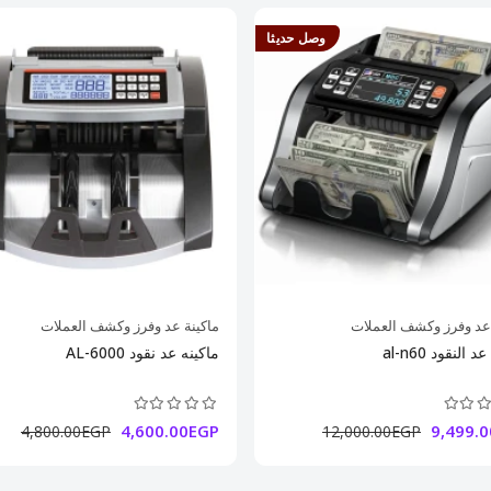
وصل حديثا
 عد وفرز وكشف العملات
ماكينة عد وفرز وكشف العملات
 النقود al-n60
ماكينه عد نقود AL-6000
4,600.00EGP
9,499.
4,800.00EGP
12,000.00EGP