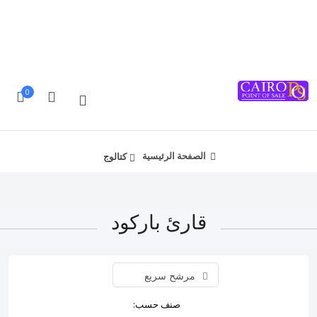
تتابع الطلب
قارن
English
تسجيل/ دخول
0
الصفحة الرئيسية
كتالوج
قارئ باركود
مرشح سريع
صنف حسب: