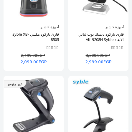
أجهزة كاشير
أجهزة كاشير
قارئ باركود ديسك توب ثنائي
قارئ باركود مكتبي syble XB-
الابعاد AK-9208H Syble
8505
2,199.00EGP
3,300.00EGP
2,099.00EGP
2,999.00EGP
غير متوفر