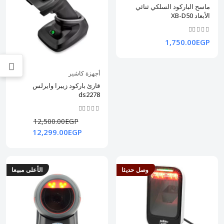
ماسح الباركود السلكي ثنائي
الأبعاد XB-D50
1,750.00EGP
أجهزة كاشير
قارئ باركود زيبرا وايرلس
ds2278
12,500.00EGP
12,299.00EGP
وصل حديثا
الأعلى مبيعا