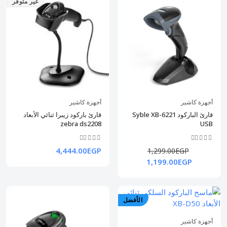
غير متوفر
أجهزة كاشير
أجهزة كاشير
قارئ الباركود Syble XB-6221
قارئ باركود زيبرا ثنائي الأبعاد
zebra ds2208
USB
4,444.00EGP
1,299.00EGP
1,199.00EGP
الأفضل
أجهزة كاشير