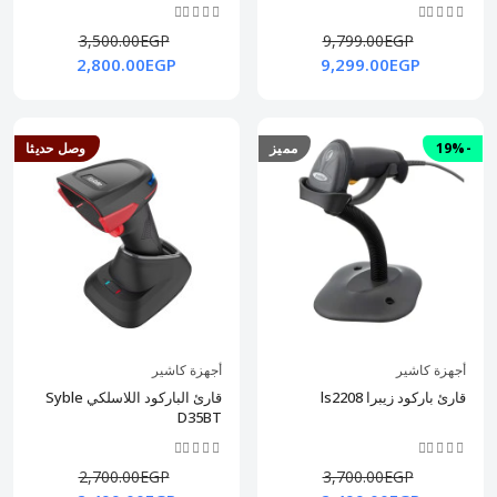
3,500.00EGP
9,799.00EGP
2,800.00EGP
9,299.00EGP
-19%
مميز
وصل حديثا
أجهزة كاشير
أجهزة كاشير
قارئ باركود زيبرا ls2208
قارئ الباركود اللاسلكي Syble
D35BT
2,700.00EGP
3,700.00EGP