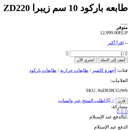
طابعه باركود 10 سم زيبرا ZD220
متوفر
12,999.00EGP
--
اقرأ أكثر
أضف إلى السلة
اشتري الآن
فئات:
أجهزة كاشير
/
طابعات حرارية
/
طابعات باركود
العلامات:
SKU: #uD838CGrWb
>
اطلب المنتج عبر واتساب
قارن
مشاركة:
الدفع عند الإستلام