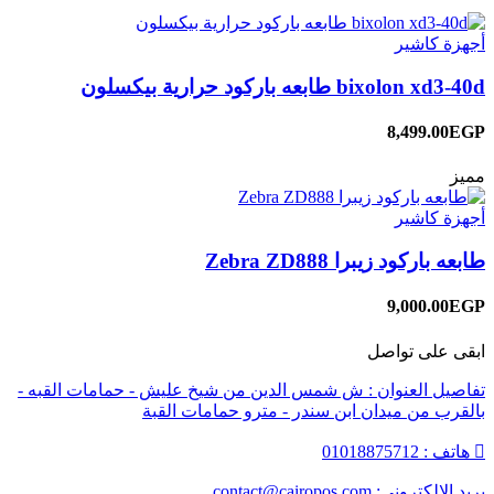
أجهزة كاشير
bixolon xd3-40d طابعه باركود حرارية بيكسلون
8,499.00EGP
مميز
أجهزة كاشير
طابعه باركود زيبرا Zebra ZD888
9,000.00EGP
ابقى على تواصل
تفاصيل العنوان : ش شمس الدين من شيخ عليش - حمامات القبه -
بالقرب من ميدان ابن سندر - مترو حمامات القبة
هاتف : 01018875712
بريد الالكتروني: contact@cairopos.com