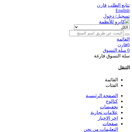
تتابع الطلب
قارن
English
تسجيل/ دخول
القائمة
0
قارن
0
سلة التسوق
سلة التسوق فارغة
التنقل
القائمة
الفئات
الصفحة الرئيسية
كتالوج
تخفيضات
علامات تجارية
اخر الاخبار
صفحات
التعليمات
من نحن