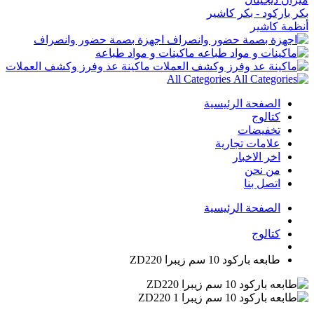
بكر باركود - بكر كاشير
أنظمة كاشير
اجهزة بصمة حضور وانصراف
ماكينات و مواد طباعه
ماكينة عد وفرز وكشف العملات
All Categories
الصفحة الرئيسية
كتالوج
تخفيضات
علامات تجارية
اخر الاخبار
من نحن
اتصل بنا
الصفحة الرئيسية
كتالوج
طابعه باركود 10 سم زيبرا ZD220