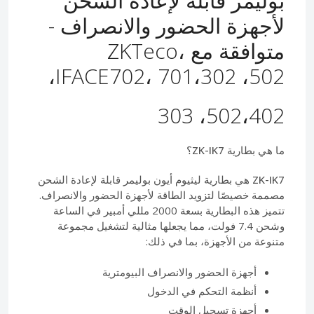
بوليمر قابلة لإعادة الشحن
لأجهزة الحضور والانصراف -
متوافقة مع ZKTeco،
IFACE702، 701،302 ،502،
502،402، 303
ما هي بطارية ZK-IK7؟
ZK-IK7
هي بطارية ليثيوم أيون بوليمر قابلة لإعادة الشحن
مصممة خصيصًا لتزويد الطاقة لأجهزة الحضور والانصراف.
تتميز هذه البطارية بسعة 2000 مللي أمبير في الساعة
وشحن 7.4 فولت، مما يجعلها مثالية لتشغيل مجموعة
متنوعة من الأجهزة، بما في ذلك:
أجهزة الحضور والانصراف البيومترية
أنظمة التحكم في الدخول
أجهزة تسجيل الوقت