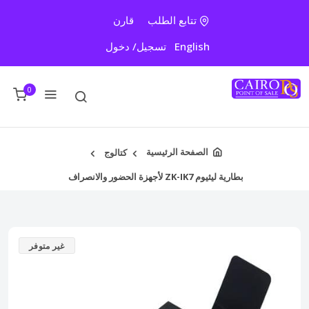
تتابع الطلب
قارن
English
تسجيل/ دخول
0
الصفحة الرئيسية
كتالوج
بطارية ليثيوم ZK-IK7 لأجهزة الحضور والانصراف
غير متوفر