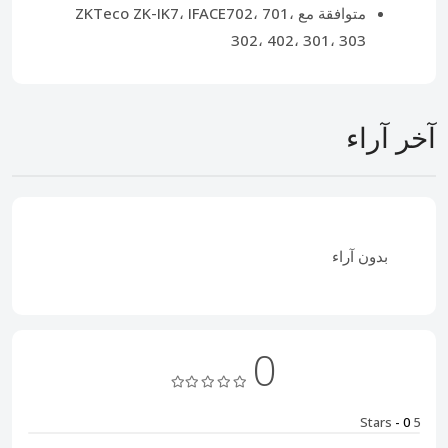
متوافقة مع ZKTeco ZK-IK7، IFACE702، 701،
302، 402، 301، 303
آخر آراء
بدون آراء
0
- 0
5 Stars