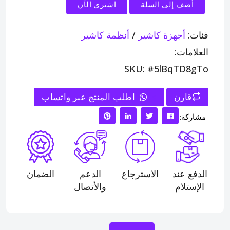
أضف إلى السلة
اشتري الآن
فئات:
أجهزة كاشير
/
أنظمة كاشير
العلامات:
SKU: #5lBqTD8gTo
قارن
>
اطلب المنتج عبر واتساب
مشاركة:
الدفع عند
الاسترجاع
الدعم
الضمان
الإستلام
والأتصال