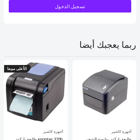
تسجيل الدخول
ربما يعجبك أيضا
الأعلى مبيعا
أجهزة كاشير
أجهزة كاشير
طابعة باركود بوليصة الشحن
طابعة باركود xprinter 370b