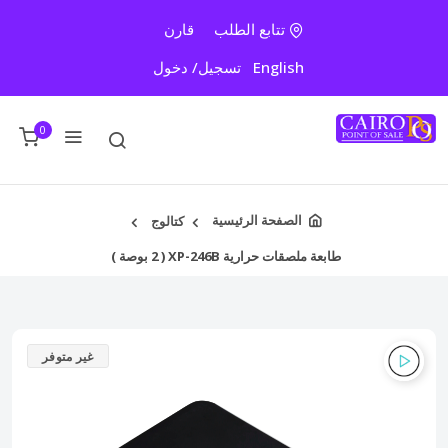
تتابع الطلب
قارن
English
تسجيل/ دخول
0
الصفحة الرئيسية
كتالوج
طابعة ملصقات حرارية XP-246B ( 2 بوصة )
غير متوفر